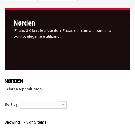
Nørden
Facas
3 Claveles Nørden
. Facas com um acabamento
bonito, elegante e utilitário.
NØRDEN
Existen 5 productos.
Sort by
--
Showing 1 - 5 of 5 items