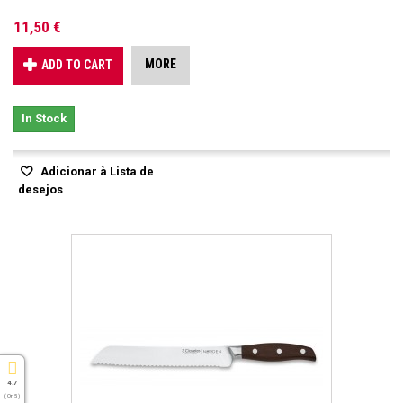
11,50 €
MORE
ADD TO CART
In Stock
Adicionar à Lista de
desejos
4.7
( On 5 )