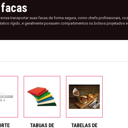
facas
ecisa transportar suas facas de forma segura, como chefs profissionais, coz
plástico rígido, e geralmente possuem compartimentos ou bolsos projetados es
ORTE
TABUAS DE
TABELAS DE