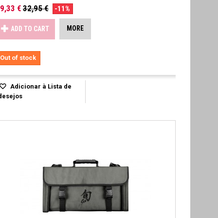
9,33 €
32,95 €
-11%
MORE
ADD TO CART
Out of stock
Adicionar à Lista de
desejos