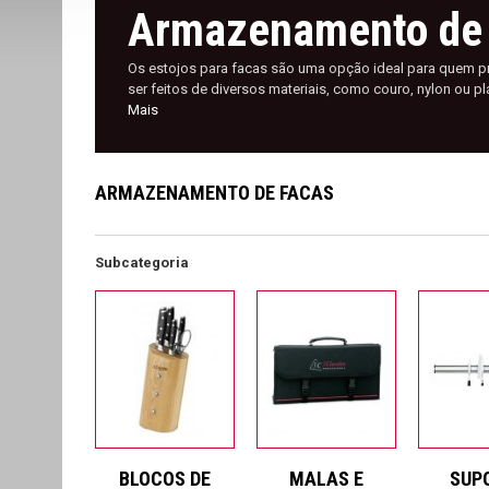
Armazenamento de 
Os estojos para facas são uma opção ideal para quem pr
ser feitos de diversos materiais, como couro, nylon ou 
Mais
ARMAZENAMENTO DE FACAS
Subcategoria
BLOCOS DE
MALAS E
SUP