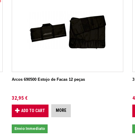
Arcos 690500 Estojo de Facas 12 peças
3
32,95 €
4
MORE
ADD TO CART
Envio Inmediato