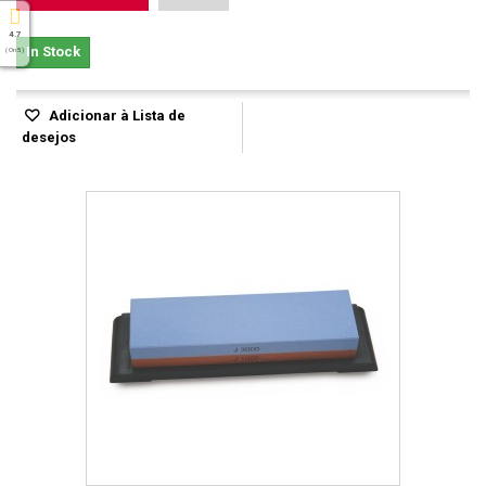
4.7
In Stock
( On 5 )
Adicionar à Lista de
desejos