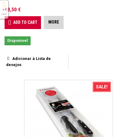
18,50 €
4.7
( On 5 )
MORE
ADD TO CART
Disponivel
Adicionar à Lista de
desejos
SALE!