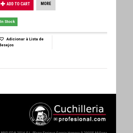
MORE
ADD TO CART
In Stock
Adicionar à Lista de
desejos