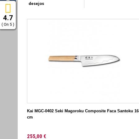
desejos
4.7
( On 5 )
Kai MGC-0402 Seki Magoroku Composite Faca Santoku 16
cm
255,00 €