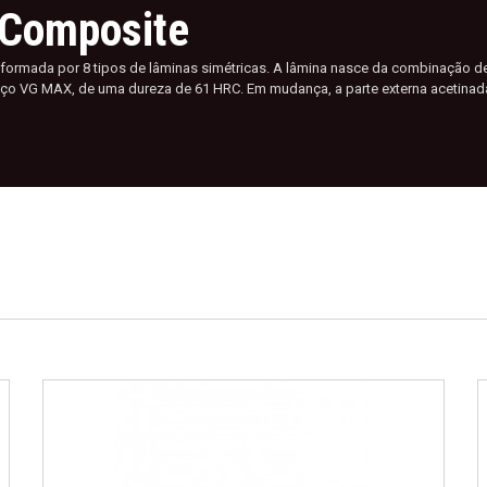
 Composite
formada por 8 tipos de lâminas simétricas. A lâmina nasce da combinação de 
 aço VG MAX, de uma dureza de 61 HRC. Em mudança, a parte externa acetinada