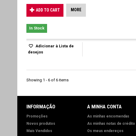
MORE
ADD TO CART
In Stock
Adicionar à Lista de
desejos
Showing 1 - 6 of 6 items
INFORMAÇÃO
A MINHA CONTA
Promoções
As minhas encomendas
Novos produtos
As minhas notas de crédito
Mais Vendidos
Os meus endereços