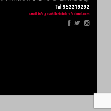
ABELEDA 2016 S.L, Plaza Enrique Garcia-Herrera,9 29005 Málaga
Tel 952219292
Email:
info@cuchilleriadelprofesional.com