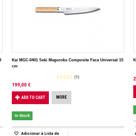
9
Kai MGC-0401 Seki Magoroku Composite Faca Universal 15
K
cm
(1)
2
199,00 €
MORE
ADD TO CART
In Stock
Adicionar à Lista de