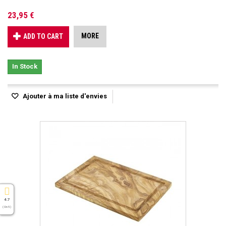
23,95 €
MORE
ADD TO CART
In Stock
Ajouter à ma liste d'envies
4.7
( On 5 )