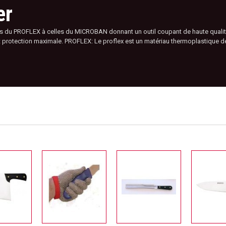
er
ités du PROFLEX à celles du MICROBAN donnant un outil coupant de haute qualit
et protection maximale. PROFLEX: Le proflex est un matériau thermoplastique de