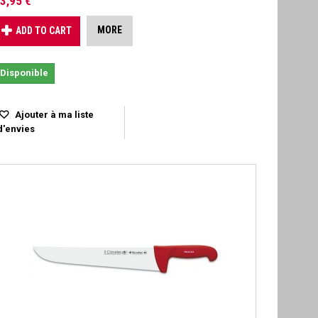
3,95 €
MORE
ADD TO CART
Disponible
Ajouter à ma liste
d'envies