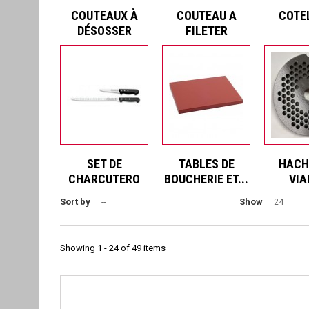
COUTEAUX À
COUTEAU A
COTE
DÉSOSSER
FILETER
SET DE
TABLES DE
HACH
CHARCUTERO
BOUCHERIE ET...
VIA
Sort by
Show
--
24
Showing 1 - 24 of 49 items