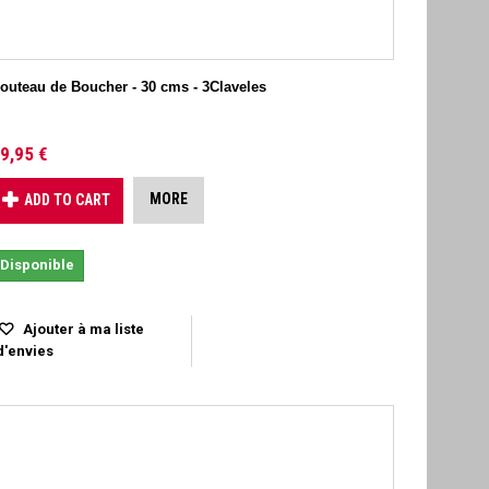
outeau de Boucher - 30 cms - 3Claveles
9,95 €
MORE
ADD TO CART
Disponible
Ajouter à ma liste
d'envies