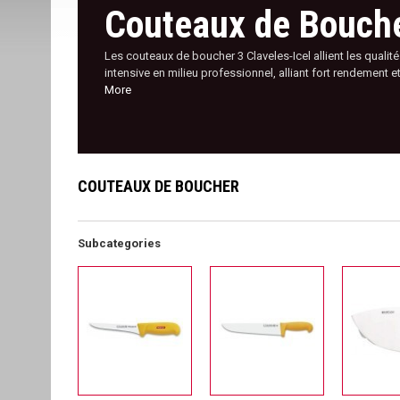
Couteaux de Bouch
Les couteaux de boucher 3 Claveles-Icel allient les qual
intensive en milieu professionnel, alliant fort rendement 
More
COUTEAUX DE BOUCHER
Subcategories