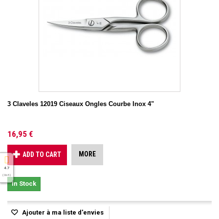
3 Claveles 12019 Ciseaux Ongles Courbe Inox 4"
16,95 €
MORE
ADD TO CART
4.7
( On 5 )
In Stock
Ajouter à ma liste d'envies