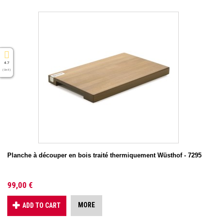
4.7
( On 5 )
Planche à découper en bois traité thermiquement Wüsthof - 7295
99,00 €
MORE
ADD TO CART