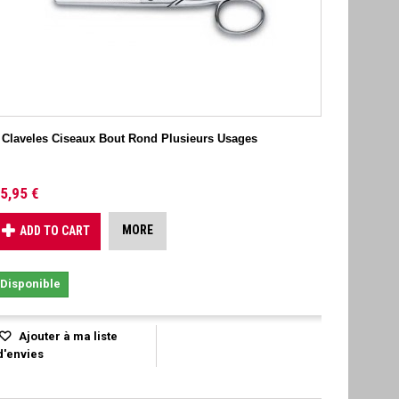
 Claveles Ciseaux Bout Rond Plusieurs Usages
5,95 €
MORE
ADD TO CART
Disponible
Ajouter à ma liste
d'envies