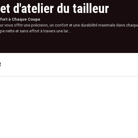
t d'atelier du tailleur
nfort à Chaque Coupe
 vous offrir une précision, un confort et une durabilité maximale dans chaque 
nette et sans effort à travers une lar...
R