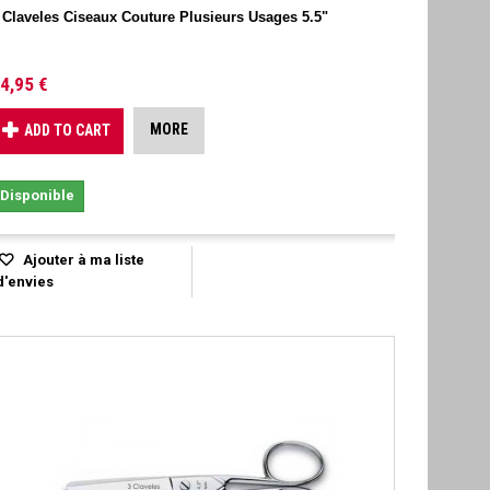
 Claveles Ciseaux Couture Plusieurs Usages 5.5"
4,95 €
MORE
ADD TO CART
Disponible
Ajouter à ma liste
d'envies