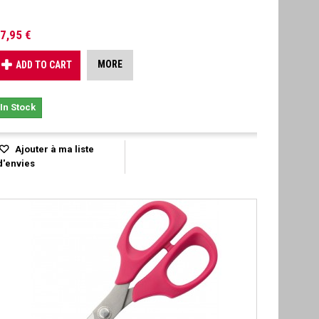
7,95 €
MORE
ADD TO CART
In Stock
Ajouter à ma liste
d'envies