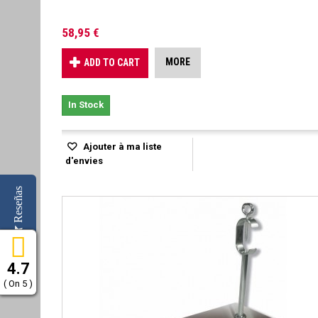
58,95 €
MORE
ADD TO CART
In Stock
Ajouter à ma liste
d'envies
Reseñas
4.7
( On 5 )