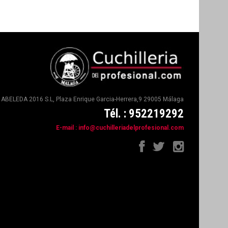
ABELEDA 2016 S.L, Plaza Enrique Garcia-Herrera,9 29005 Málaga
Tél. : 952219292
E-mail :
info@cuchilleriadelprofesional.com