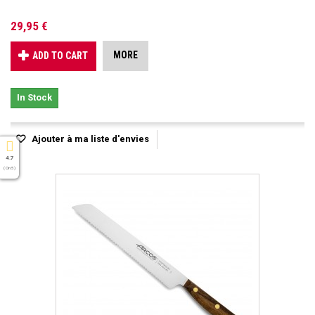
29,95 €
MORE
ADD TO CART
In Stock
Ajouter à ma liste d'envies
4.7
( On 5 )