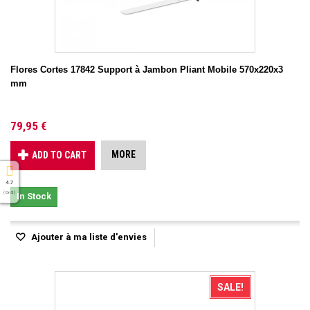
Flores Cortes 17842 Support à Jambon Pliant Mobile 570x220x3
mm
79,95 €
MORE
ADD TO CART
4.7
( On 5 )
In Stock
Ajouter à ma liste d'envies
SALE!