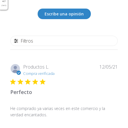
4.7
( On 5 )
Escribe una opinión
Filtros
Fech
Productos L.
12/05/21
de
Compra verificada
publi
Perfecto
He comprado ya varias veces en este comercio y la
verdad encantados.