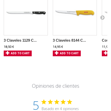
3 Claveles 1129 C...
3 Claveles 8144 C...
Coute
18,50 €
14,95 €
11,95 
ADD TO CART
ADD TO CART
A
Opiniones de clientes
5
Basado en 4 opiniones