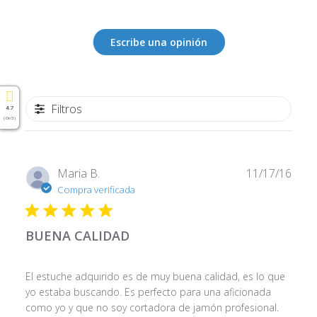
Escribe una opinión
Filtros
4.7
( On 5 )
Fech
Maria B.
11/17/16
de
Compra verificada
publi
BUENA CALIDAD
El estuche adquirido es de muy buena calidad, es lo que
yo estaba buscando. Es perfecto para una aficionada
como yo y que no soy cortadora de jamón profesional.