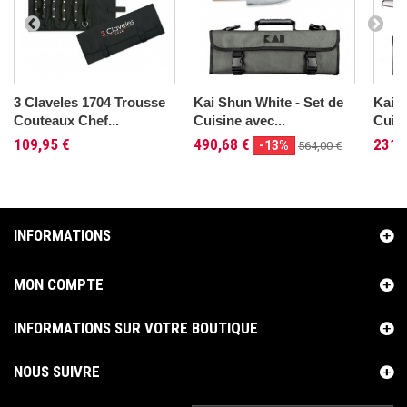
3 Claveles 1704 Trousse
Kai Shun White - Set de
Kai S
Couteaux Chef...
Cuisine avec...
Cuisi
109,95 €
490,68 €
231,
-13%
564,00 €
INFORMATIONS
MON COMPTE
INFORMATIONS SUR VOTRE BOUTIQUE
NOUS SUIVRE