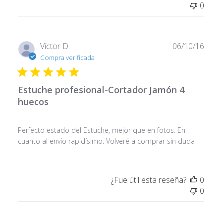
0
Fech
Víctor D.
06/10/16
de
Compra verificada
publi
Estuche profesional-Cortador Jamón 4
huecos
Perfecto estado del Estuche, mejor que en fotos. En
cuanto al envío rapidísimo. Volveré a comprar sin duda
¿Fue útil esta reseña?
0
0