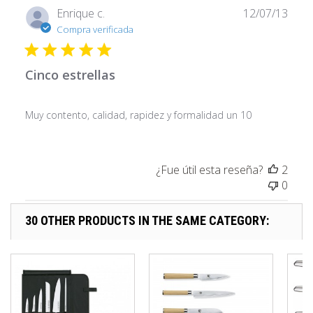
Fech
Enrique c.
12/07/13
de
Compra verificada
publi
Cinco estrellas
Muy contento, calidad, rapidez y formalidad un 10
¿Fue útil esta reseña?
2
0
30 OTHER PRODUCTS IN THE SAME CATEGORY: