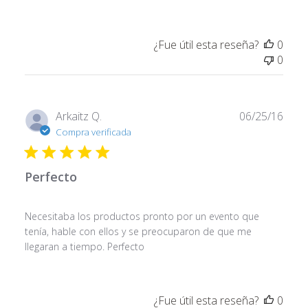
¿Fue útil esta reseña?
0
0
Fech
Arkaitz Q.
06/25/16
de
Compra verificada
publi
Perfecto
Necesitaba los productos pronto por un evento que
tenía, hable con ellos y se preocuparon de que me
llegaran a tiempo. Perfecto
¿Fue útil esta reseña?
0