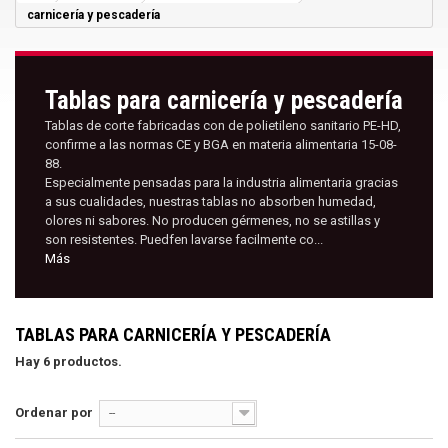
carnicería y pescadería
Tablas para carnicería y pescadería
Tablas de corte fabricadas con de polietileno sanitario PE-HD,
confirme a las normas CE y BGA en materia alimentaria 15-08-
88.
Especialmente pensadas para la industria alimentaria gracias
a sus cualidades, nuestras tablas no absorben humedad,
olores ni sabores. No producen gérmenes, no se astillas y
son resistentes. Puedfen lavarse facilmente co...
Más
TABLAS PARA CARNICERÍA Y PESCADERÍA
Hay 6 productos.
Ordenar por
--