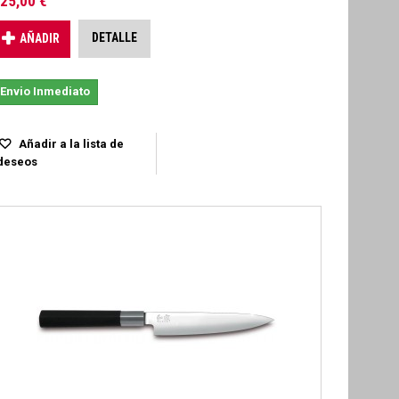
25,00 €
DETALLE
AÑADIR
Envio Inmediato
Añadir a la lista de
deseos