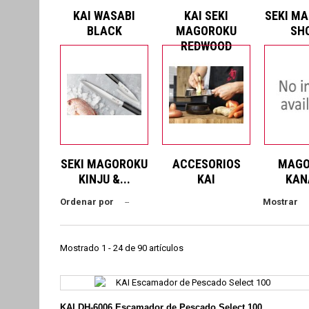
KAI WASABI
KAI SEKI
SEKI M
BLACK
MAGOROKU
SH
REDWOOD
SEKI MAGOROKU
ACCESORIOS
MAGO
KINJU &...
KAI
KAN
Ordenar por
Mostrar
--
Mostrado 1 - 24 de 90 artículos
KAI DH-6006 Escamador de Pescado Select 100