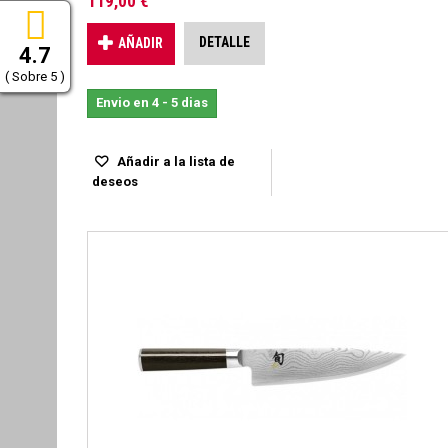
119,00 €
DETALLE
AÑADIR
4.7
( Sobre 5 )
Envio en 4 - 5 dias
Añadir a la lista de
deseos