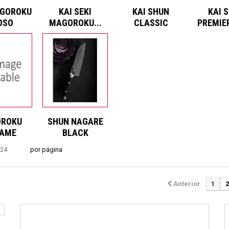
AGOROKU
KAI SEKI
KAI SHUN
KAI 
OSO
MAGOROKU...
CLASSIC
PREMIER
ROKU
SHUN NAGARE
AME
BLACK
por página
24
Anterior
1
2