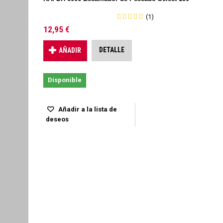
(1)
12,95 €
DETALLE
AÑADIR
Disponible
Añadir a la lista de
deseos