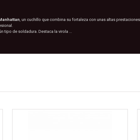
Manhattan
, un cuchillo que combina su fortaleza con unas altas prestacione
sional.
n tipo de soldadura. Destaca la virola ...