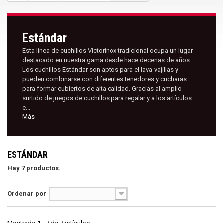
Estándar
Esta línea de cuchillos Victorinox tradicional ocupa un lugar
destacado en nuestra gama desde hace decenas de años.
Los cuchillos Estándar son aptos para el lava-vajillas y
pueden combinarse con diferentes tenedores y cucharas
para formar cubiertos de alta calidad. Gracias al amplio
surtido de juegos de cuchillos para regalar y a los artículos
e...
Más
ESTÁNDAR
Hay 7 productos.
Ordenar por
--
Mostrado 1 - 7 de 7 artículos