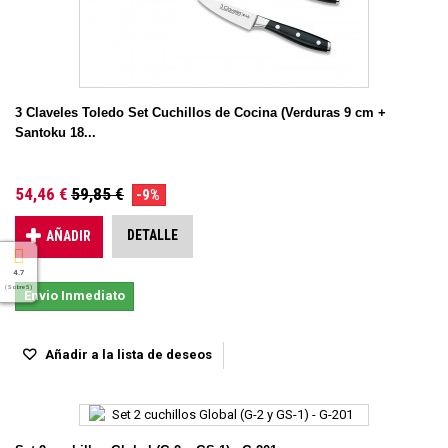
3 Claveles Toledo Set Cuchillos de Cocina (Verduras 9 cm +
Santoku 18...
54,46 €
59,85 €
-9%
DETALLE
AÑADIR
4.7
( Sobre 5 )
Envio Inmediato
Añadir a la lista de deseos