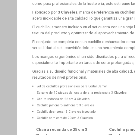
como para profesionales de la hostelería, este set reúne l
Fabricado por
3 Claveles
, marca de referencia en cuchille
acero inoxidable de alta calidad, lo que garantiza una gran 
El cuchillo jamonero incluido en el set cuenta con una hoja
textura del producto y optimizando el aprovechamiento de c
El conjunto se completa con un cuchillo deshuesador o multiu
versatilidad al set, convirtiéndolo en una herramienta comp
Los mangos ergonómicos han sido diseñados para ofrecer u
especialmente importante en tareas de corte prolongadas, 
Gracias a su diseño funcional y materiales de alta calidad
resultados de nivel profesional.
Set de cuchillos profesionales para Cortar Jamón.
Estuche de 10 piezas de loneta de alta resistencia 3 Claveles
Chaira redonda de 25 cm 3 Claveles
Cuchillo jamonero-salmonero 3 claveles
Cuchillo deshuesar 3 Claveles inyectado
Cuchillo carnicero de 20 cm 3 Claveles
Chaira redonda de 25 cm 3
Cuchillo jam