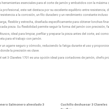
as herramientas esenciales para el corte de jamón y embutidos con la máxima 
ría profesional, este set destaca por su excelente equilibrio entre resistencia
resistencia a la corrosión, un filo duradero y un rendimiento constante incluso
 larga, flexible y estrecha, diseñada específicamente para obtener lonchas fin
ada pieza. Su flexibilidad permite seguir la forma del jamón con precisión, fa
sos, ideal para limpiar, perfilar y preparar la pieza antes del corte, así como
leta para el trabajo con jamón.
n agarre seguro y cómodo, reduciendo la fatiga durante el uso y proporcion
donde la precisión es clave.
, el set 3 Claveles 1701 es una opción ideal para cortadores de jamón, chefs 
onero Salmonero alveolado 3
Cuchillo deshuesar 3 Claveles