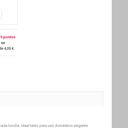
a
9
puntos
 se
 de
4,05 €
.
 cada loncha. Ideal tanto para uso doméstico exigente