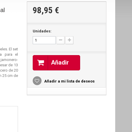
98,95 €
al
Unidades:
les. El set
ia para el
 jamonero-
Añadir
uesar de 13
icero de 20
n 25 cm de
Añadir a mi lista de deseos