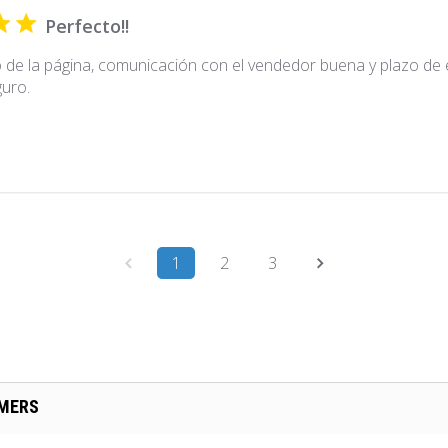
Perfecto!!
o de la página, comunicación con el vendedor buena y plazo de 
guro.
1
2
3
OMERS