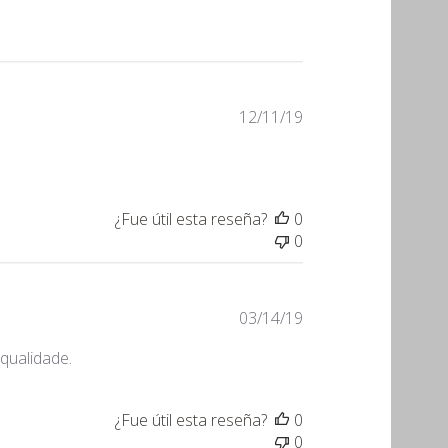
Fecha
12/11/19
de
publicación
¿Fue útil esta reseña?
0
0
Fecha
03/14/19
de
qualidade.
publicación
¿Fue útil esta reseña?
0
0