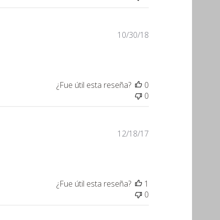
Fecha
10/30/18
de
publicación
¿Fue útil esta reseña?
0
0
Fecha
12/18/17
de
publicación
¿Fue útil esta reseña?
1
0