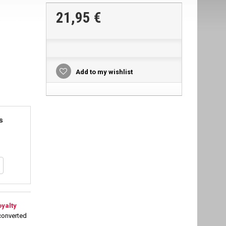
21,95 €
Add to my wishlist
s
oyalty
converted