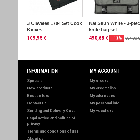
3 Claveles 1704 Set Cook
Kai Shun White - 3-pie
Knives
knife bag set
109,95 €
490,68 €
-13%
564,00 €
INFORMATION
MY ACCOUNT
Specials
My orders
New products
My credit slips
Best sellers
My addresses
Contact us
My personal info
Sending and Delivery Cost
My vouchers
Legal notice and politics of
privacy
Terms and conditions of use
About us