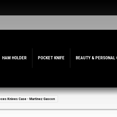
HAM HOLDER
POCKET KNIFE
BEAUTY & PERSONAL
eces Knives Case - Martinez Gascon