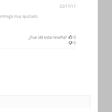
Fecha
02/17/17
de
entrega muy ajustado.
publicación
¿Fue útil esta reseña?
0
0