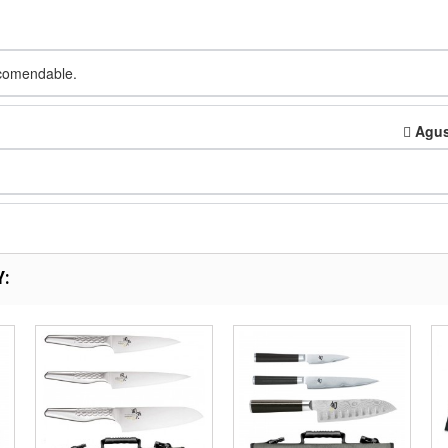
ecomendable.
Agus
Y: