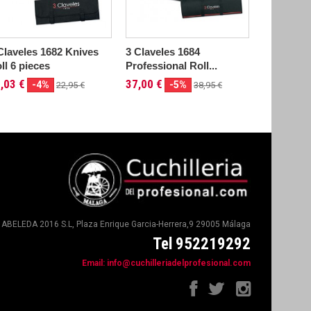
Claveles 1682 Knives
3 Claveles 1684
3 Clavele
ll 6 pieces
Professional Roll...
Profession
,03 €
37,00 €
98,95 €
-4%
-5%
22,95 €
38,95 €
ABELEDA 2016 S.L, Plaza Enrique Garcia-Herrera,9 29005 Málaga
Tel 952219292
Email:
info@cuchilleriadelprofesional.com