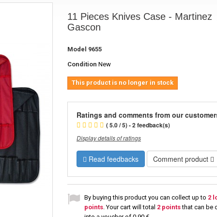
11 Pieces Knives Case - Martinez
Gascon
Model
9655
Condition
New
This product is no longer in stock
Ratings and comments from our customer
( 5.0 / 5) - 2 feedback(s)
Display details of ratings
Read feedbacks
Comment product
By buying this product you can collect up to
2
l
points
. Your cart will total
2
points
that can be 
into a voucher of
0,90 €
.